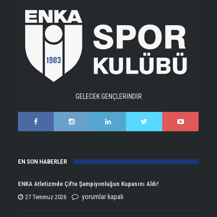
GELECEK GENÇLERİNDİR
EN SON HABERLER
ENKA Atletizmde Çifte Şampiyonluğun Kupasını Aldı!
ENKA
yorumlar kapalı
27 Temmuz 2026
Atletizmde