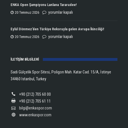
Çifte
ENKA Open Şampiyonu Lanlana Tararudee!
Şampiyonluğun
ENKA
yorumlar kapalı
20 Temmuz 2026
Kupasını
Open
Aldı!
Şampiyonu
Eylül Dönmez’den Türkiye Rekoruyla gelen Avrupa İkinciliği!
için
Lanlana
Eylül
yorumlar kapalı
20 Temmuz 2026
Tararudee!
Dönmez’den
için
Türkiye
İLETİŞİM BİLGİLERİ
Rekoruyla
gelen
Sadi Gülçelik Spor Sitesi, Poligon Mah. Katar Cad. 15/A, İstinye
Avrupa
34460 Istanbul, Turkey
İkinciliği!
için
+90 (212) 705 60 00
+90 (212) 705 61 11
bilgi@enkaspor.com
www.enkaspor.com