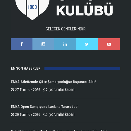
GELECEK GENÇLERİNDİR
EN SON HABERLER
ENKA Atletizmde Çifte Şampiyonluğun Kupasını Aldı!
ENKA
yorumlar kapalı
27 Temmuz 2026
Atletizmde
Çifte
ENKA Open Şampiyonu Lanlana Tararudee!
Şampiyonluğun
ENKA
yorumlar kapalı
20 Temmuz 2026
Kupasını
Open
Aldı!
Şampiyonu