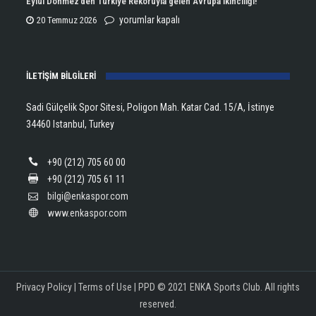
Eylül Dönmez’den Türkiye Rekoruyla gelen Avrupa İkinciliği!
için
Lanlana
Eylül
yorumlar kapalı
20 Temmuz 2026
Tararudee!
Dönmez’den
için
Türkiye
İLETİŞİM BİLGİLERİ
Rekoruyla
gelen
Sadi Gülçelik Spor Sitesi, Poligon Mah. Katar Cad. 15/A, İstinye
Avrupa
34460 Istanbul, Turkey
İkinciliği!
için
+90 (212) 705 60 00
+90 (212) 705 61 11
bilgi@enkaspor.com
www.enkaspor.com
Privacy Policy
|
Terms of Use
|
PPD
© 2021 ENKA Sports Club. All rights
reserved.