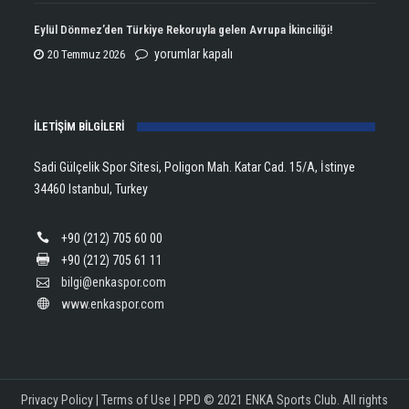
Aldı!
Şampiyonu
Eylül Dönmez’den Türkiye Rekoruyla gelen Avrupa İkinciliği!
için
Lanlana
Eylül
yorumlar kapalı
20 Temmuz 2026
Tararudee!
Dönmez’den
için
Türkiye
İLETİŞİM BİLGİLERİ
Rekoruyla
gelen
Sadi Gülçelik Spor Sitesi, Poligon Mah. Katar Cad. 15/A, İstinye
Avrupa
34460 Istanbul, Turkey
İkinciliği!
için
+90 (212) 705 60 00
+90 (212) 705 61 11
bilgi@enkaspor.com
www.enkaspor.com
Privacy Policy
|
Terms of Use
|
PPD
© 2021 ENKA Sports Club. All rights