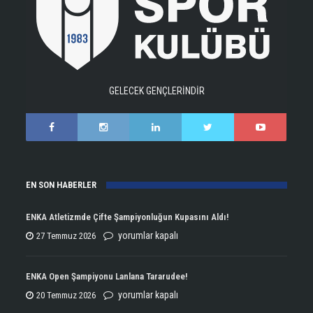
GELECEK GENÇLERİNDİR
EN SON HABERLER
ENKA Atletizmde Çifte Şampiyonluğun Kupasını Aldı!
ENKA
yorumlar kapalı
27 Temmuz 2026
Atletizmde
Çifte
ENKA Open Şampiyonu Lanlana Tararudee!
Şampiyonluğun
ENKA
yorumlar kapalı
20 Temmuz 2026
Kupasını
Open