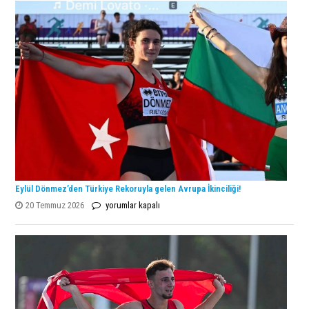
Şampiyonu
Lanlana
Tararudee!
için
Eylül Dönmez’den Türkiye Rekoruyla gelen Avrupa İkinciliği!
Eylül
20 Temmuz 2026
yorumlar kapalı
Dönmez’den
Türkiye
Rekoruyla
gelen
Avrupa
İkinciliği!