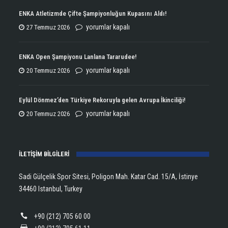
ENKA Atletizmde Çifte Şampiyonluğun Kupasını Aldı!
ENKA
yorumlar kapalı
27 Temmuz 2026
Atletizmde
Çifte
ENKA Open Şampiyonu Lanlana Tararudee!
Şampiyonluğun
ENKA
yorumlar kapalı
20 Temmuz 2026
Kupasını
Open
Aldı!
Şampiyonu
Eylül Dönmez’den Türkiye Rekoruyla gelen Avrupa İkinciliği!
için
Lanlana
Eylül
yorumlar kapalı
20 Temmuz 2026
Tararudee!
Dönmez’den
için
Türkiye
İLETİŞİM BİLGİLERİ
Rekoruyla
gelen
Sadi Gülçelik Spor Sitesi, Poligon Mah. Katar Cad. 15/A, İstinye
Avrupa
34460 Istanbul, Turkey
İkinciliği!
için
+90 (212) 705 60 00