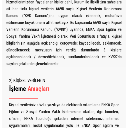
hizmetlerimizden faydalanan kişiler dahil, Kurum ile ilişkili tüm şahıslara
ait her türlü kişisel verilerin 6698 sayılı Kişisel Verilerin Korunması
Kanunu (“KVK Kanunu”)’na uygun olarak işlenerek, muhafaza
edilmesine büyük önem atfetmekteyiz. Bu kapsamda 6698 sayılı Kişisel
Verilerin Korunması Kanunu (“KVKK”) uyarınca, ENKA Spor Eğitim ve
Sosyal Yardım Vakfı İşletmesi olarak, Veri Sorumlusu sıfatıyla, kişisel
bilgilerinizin aşağıda açıklandığı çerçevede; kaydedilecek, saklanacak,
güncellenecek, mevzuatın izin verdiği durumlarda 3. kişilere
açıklanabilecek / devredilebilecek, sınıflandırılabilecek ve KVKK’da
sayılan şekillerde işlenebilecektir.
2) KİŞİSEL VERİLERİN
İşleme
Amaçları
Kişisel verileriniz sözlü, yazılı ya da elektronik ortamlarda ENKA Spor
Eğitim ve Sosyal Yardım Vakfı İşletmesinin okulları, ilgili birimleri,
ofisleri, ENKA Topluluğu şirketleri, internet sitelerimiz, internet
uygulamaları, mobil uygulamalar yolu ile ENKA Spor Eğitim ve