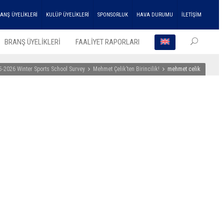
ANŞ ÜYELİKLERİ
KULÜP ÜYELİKLERİ
SPONSORLUK
HAVA DURUMU
İLETİŞİM
BRANŞ ÜYELİKLERİ
FAALİYET RAPORLARI
5-2026 Winter Sports School Survey
Mehmet Çelik’ten Birincilik!
mehmet celik