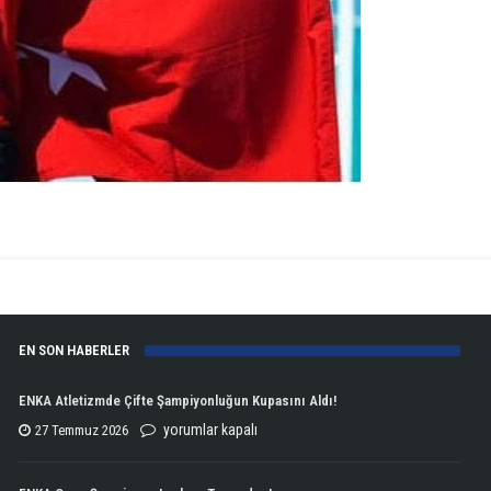
EN SON HABERLER
ENKA Atletizmde Çifte Şampiyonluğun Kupasını Aldı!
ENKA
yorumlar kapalı
27 Temmuz 2026
Atletizmde
Çifte