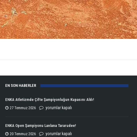
EN SON HABERLER
ENKA Atletizmde Çifte Şampiyonluğun Kupasını Aldı!
ENKA
yorumlar kapalı
27 Temmuz 2026
Atletizmde
Çifte
ENKA Open Şampiyonu Lanlana Tararudee!
Şampiyonluğun
ENKA
yorumlar kapalı
20 Temmuz 2026