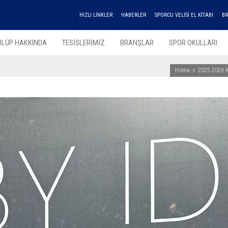
HIZLI LİNKLER
HABERLER
SPORCU VELİSİ EL KİTABI
BR
ULÜP HAKKINDA
TESİSLERİMİZ
BRANŞLAR
SPOR OKULLARI
Home
2025-2026 K