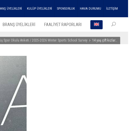
ANŞ ÜYELİKLERİ
KULÜP ÜYELİKLERİ
SPONSORLUK
HAVA DURUMU
İLETİŞİM
BRANŞ ÜYELİKLERİ
FAALİYET RAPORLARI
ış Spor Okulu Anketi / 2025-2026 Winter Sports School Survey
14 yaş çift kızlar…