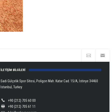
İLETİŞİM BİLGİLERİ
Sadi Gülçelik Spor Sitesi, Poligon Mah. Katar Cad. 15/A, İstinye 34460
Istanbul, Turkey
+90 (212) 705 60 00
+90 (212) 705 61 11