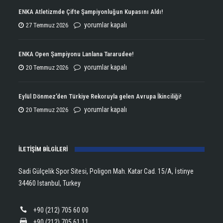
ENKA Atletizmde Çifte Şampiyonluğun Kupasını Aldı!
ENKA
yorumlar kapalı
27 Temmuz 2026
Atletizmde
Çifte
ENKA Open Şampiyonu Lanlana Tararudee!
Şampiyonluğun
ENKA
yorumlar kapalı
20 Temmuz 2026
Kupasını
Open
Aldı!
Şampiyonu
Eylül Dönmez’den Türkiye Rekoruyla gelen Avrupa İkinciliği!
için
Lanlana
Eylül
yorumlar kapalı
20 Temmuz 2026
Tararudee!
Dönmez’den
için
Türkiye
İLETİŞİM BİLGİLERİ
Rekoruyla
gelen
Sadi Gülçelik Spor Sitesi, Poligon Mah. Katar Cad. 15/A, İstinye
Avrupa
34460 Istanbul, Turkey
İkinciliği!
için
+90 (212) 705 60 00
+90 (212) 705 61 11