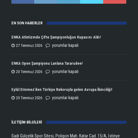
EN SON HABERLER
ENKA Atletizmde Çifte Şampiyonluğun Kupasını Aldı!
ENKA
yorumlar kapalı
27 Temmuz 2026
Atletizmde
Çifte
ENKA Open Şampiyonu Lanlana Tararudee!
Şampiyonluğun
ENKA
yorumlar kapalı
20 Temmuz 2026
Kupasını
Open
Aldı!
Şampiyonu
Eylül Dönmez’den Türkiye Rekoruyla gelen Avrupa İkinciliği!
için
Lanlana
Eylül
yorumlar kapalı
20 Temmuz 2026
Tararudee!
Dönmez’den
için
Türkiye
İLETİŞİM BİLGİLERİ
Rekoruyla
gelen
Sadi Gülçelik Spor Sitesi, Poligon Mah. Katar Cad. 15/A, İstinye