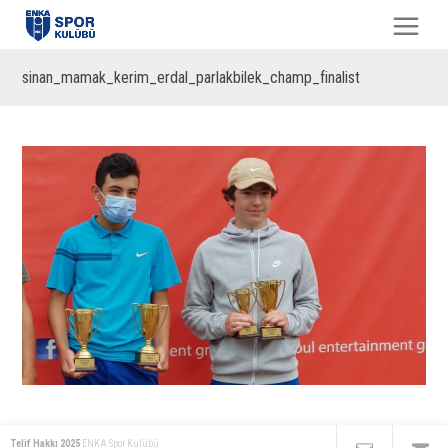
sinan_mamak_kerim_erdal_parlakbilek_champ_finalist
Telif Hakkı 2025
ENKA Spor Kulübü