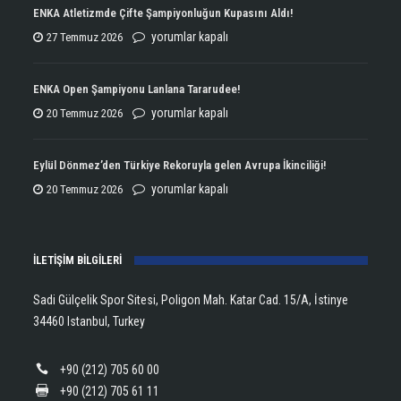
ENKA Atletizmde Çifte Şampiyonluğun Kupasını Aldı!
ENKA
yorumlar kapalı
27 Temmuz 2026
Atletizmde
Çifte
ENKA Open Şampiyonu Lanlana Tararudee!
Şampiyonluğun
ENKA
yorumlar kapalı
20 Temmuz 2026
Kupasını
Open
Aldı!
Şampiyonu
Eylül Dönmez’den Türkiye Rekoruyla gelen Avrupa İkinciliği!
için
Lanlana
Eylül
yorumlar kapalı
20 Temmuz 2026
Tararudee!
Dönmez’den
için
Türkiye
İLETİŞİM BİLGİLERİ
Rekoruyla
gelen
Sadi Gülçelik Spor Sitesi, Poligon Mah. Katar Cad. 15/A, İstinye
Avrupa
34460 Istanbul, Turkey
İkinciliği!
için
+90 (212) 705 60 00
+90 (212) 705 61 11