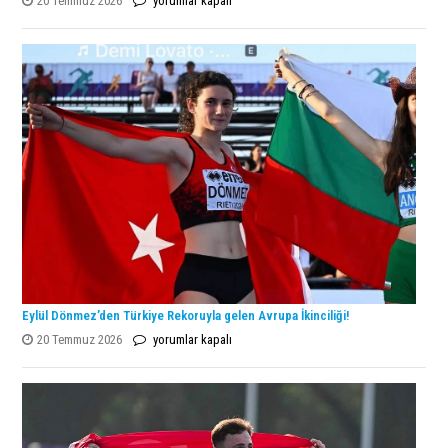
20 Temmuz 2026
yorumlar kapalı
Open
Şampiyonu
Lanlana
Tararudee!
için
Eylül Dönmez’den Türkiye Rekoruyla gelen Avrupa İkinciliği!
Eylül
20 Temmuz 2026
yorumlar kapalı
Dönmez’den
Türkiye
Rekoruyla
gelen