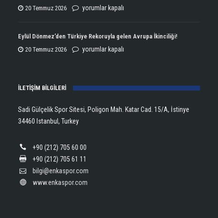
Şampiyonluğun
ENKA
yorumlar kapalı
20 Temmuz 2026
Kupasını
Open
Aldı!
Şampiyonu
Eylül Dönmez’den Türkiye Rekoruyla gelen Avrupa İkinciliği!
için
Lanlana
Eylül
yorumlar kapalı
20 Temmuz 2026
Tararudee!
Dönmez’den
için
Türkiye
İLETİŞİM BİLGİLERİ
Rekoruyla
gelen
Sadi Gülçelik Spor Sitesi, Poligon Mah. Katar Cad. 15/A, İstinye
Avrupa
34460 Istanbul, Turkey
İkinciliği!
için
+90 (212) 705 60 00
+90 (212) 705 61 11
bilgi@enkaspor.com
www.enkaspor.com