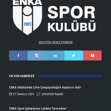
GELECEK GENÇLERİNDİR
EN SON HABERLER
ENKA Atletizmde Çifte Şampiyonluğun Kupasını Aldı!
ENKA
yorumlar kapalı
27 Temmuz 2026
Atletizmde
Çifte
ENKA Open Şampiyonu Lanlana Tararudee!