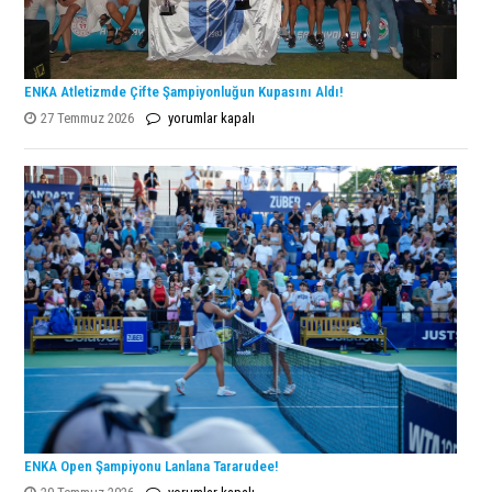
ENKA Atletizmde Çifte Şampiyonluğun Kupasını Aldı!
ENKA
27 Temmuz 2026
yorumlar kapalı
Atletizmde
Çifte
Şampiyonluğun
Kupasını
Aldı!
için
ENKA Open Şampiyonu Lanlana Tararudee!
ENKA