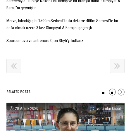
derecesiyle “Türkiye Rekoru”nu kırmış ve bir branşta daha “Olimpiyat A
Barajı”nı geçmiştir.
Merve; bilindiği gibi 1500m Serbest’te iki defa ve 400m Serbest’te bir
defa olmak üzere 3 kez Olimpiyat A Barajını geçmişti.
Sporcumuzu ve antrenörü Gjon Shyti’yi kutlarız.
RELATED POSTS
Sporcumuz
Defne
Doğukan
Defne
Halil
Sudem
20 Aralık 2020
yorumlar kapalı
yorumlar kapalı
yorumlar kapalı
yorumlar kapalı
yorumlar kapalı
yorumlar kapalı
Beril
Coşkun’dan
Arsen
Tanığ
Altunbulak
Denizli’den
Böcekler’den
Türkiye
Tombul
Egale
Okulları
17-
Yeni
Rekoru!
4x50m
Ettiği
Arası
18