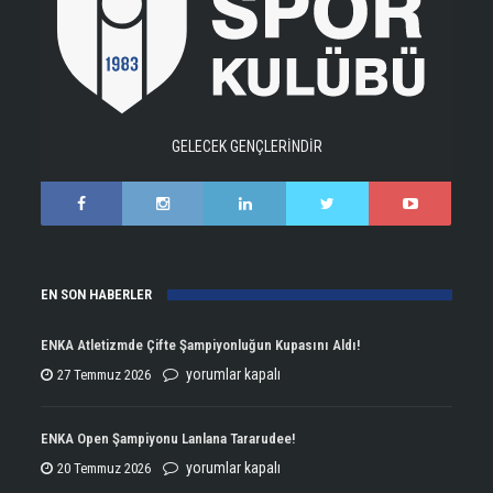
GELECEK GENÇLERİNDİR
EN SON HABERLER
ENKA Atletizmde Çifte Şampiyonluğun Kupasını Aldı!
ENKA
yorumlar kapalı
27 Temmuz 2026
Atletizmde
Çifte
ENKA Open Şampiyonu Lanlana Tararudee!
Şampiyonluğun
ENKA
yorumlar kapalı
20 Temmuz 2026
Kupasını