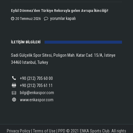
Open
Aldı!
Şampiyonu
Eylül Dönmez’den Türkiye Rekoruyla gelen Avrupa İkinciliği!
için
Lanlana
Eylül
yorumlar kapalı
20 Temmuz 2026
Tararudee!
Dönmez’den
için
Türkiye
İLETİŞİM BİLGİLERİ
Rekoruyla
gelen
Sadi Gülçelik Spor Sitesi, Poligon Mah. Katar Cad. 15/A, İstinye
Avrupa
34460 Istanbul, Turkey
İkinciliği!
için
+90 (212) 705 60 00
+90 (212) 705 61 11
bilgi@enkaspor.com
www.enkaspor.com
Privacy Policy
|
Terms of Use
|
PPD
© 2021 ENKA Sports Club. All rights