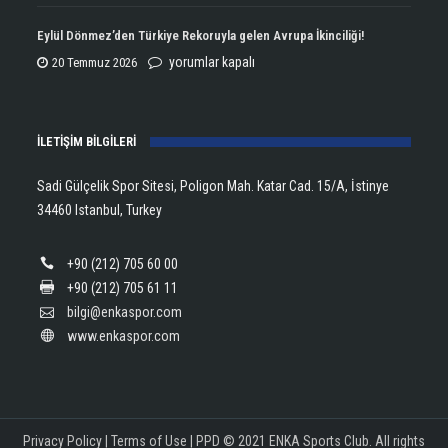
Open
Aldı!
Şampiyonu
Eylül Dönmez’den Türkiye Rekoruyla gelen Avrupa İkinciliği!
için
Lanlana
Eylül
yorumlar kapalı
20 Temmuz 2026
Tararudee!
Dönmez’den
için
Türkiye
İLETİŞİM BİLGİLERİ
Rekoruyla
gelen
Sadi Gülçelik Spor Sitesi, Poligon Mah. Katar Cad. 15/A, İstinye
Avrupa
34460 Istanbul, Turkey
İkinciliği!
için
+90 (212) 705 60 00
+90 (212) 705 61 11
bilgi@enkaspor.com
www.enkaspor.com
Privacy Policy
|
Terms of Use
|
PPD
© 2021 ENKA Sports Club. All rights