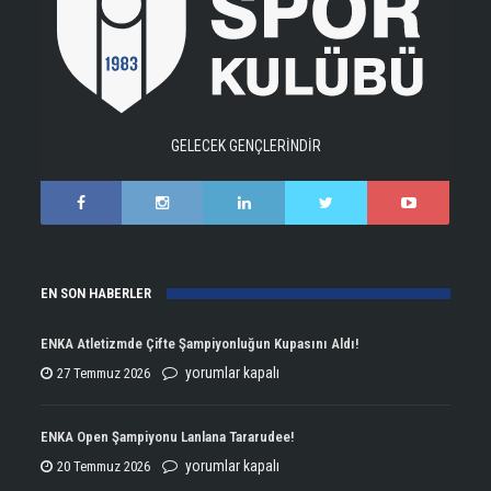
GELECEK GENÇLERİNDİR
EN SON HABERLER
ENKA Atletizmde Çifte Şampiyonluğun Kupasını Aldı!
ENKA
yorumlar kapalı
27 Temmuz 2026
Atletizmde
Çifte
ENKA Open Şampiyonu Lanlana Tararudee!
Şampiyonluğun
ENKA
yorumlar kapalı
20 Temmuz 2026
Kupasını