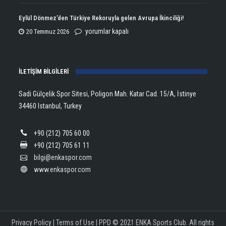
Open
Aldı!
Şampiyonu
Eylül Dönmez’den Türkiye Rekoruyla gelen Avrupa İkinciliği!
için
Lanlana
Eylül
yorumlar kapalı
20 Temmuz 2026
Tararudee!
Dönmez’den
için
Türkiye
İLETİŞİM BİLGİLERİ
Rekoruyla
gelen
Sadi Gülçelik Spor Sitesi, Poligon Mah. Katar Cad. 15/A, İstinye
Avrupa
34460 Istanbul, Turkey
İkinciliği!
için
+90 (212) 705 60 00
+90 (212) 705 61 11
bilgi@enkaspor.com
www.enkaspor.com
Privacy Policy
|
Terms of Use
|
PPD
© 2021 ENKA Sports Club. All rights