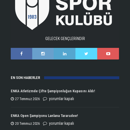
GELECEK GENÇLERİNDİR
EN SON HABERLER
ENKA Atletizmde Çifte Şampiyonluğun Kupasını Aldı!
ENKA
yorumlar kapalı
27 Temmuz 2026
Atletizmde
Çifte
ENKA Open Şampiyonu Lanlana Tararudee!
Şampiyonluğun
ENKA
yorumlar kapalı
20 Temmuz 2026
Kupasını