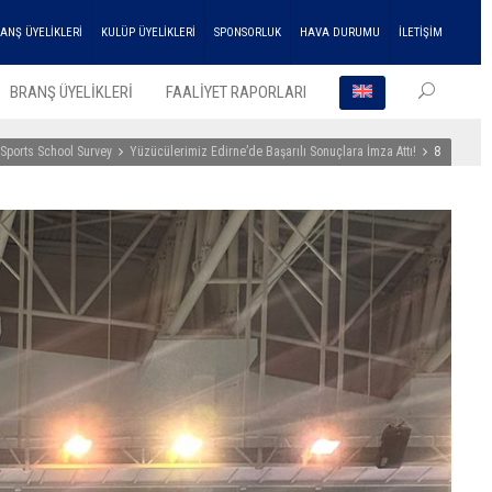
ANŞ ÜYELİKLERİ
KULÜP ÜYELİKLERİ
SPONSORLUK
HAVA DURUMU
İLETİŞİM
BRANŞ ÜYELİKLERİ
FAALİYET RAPORLARI
 Sports School Survey
Yüzücülerimiz Edirne’de Başarılı Sonuçlara İmza Attı!
8