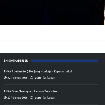
EN SON HABERLER
ENKA Atletizmde Çifte Şampiyonluğun Kupasını Aldı!
ENKA
yorumlar kapalı
27 Temmuz 2026
Atletizmde
Çifte
ENKA Open Şampiyonu Lanlana Tararudee!
Şampiyonluğun
ENKA
yorumlar kapalı
20 Temmuz 2026
Kupasını
Open