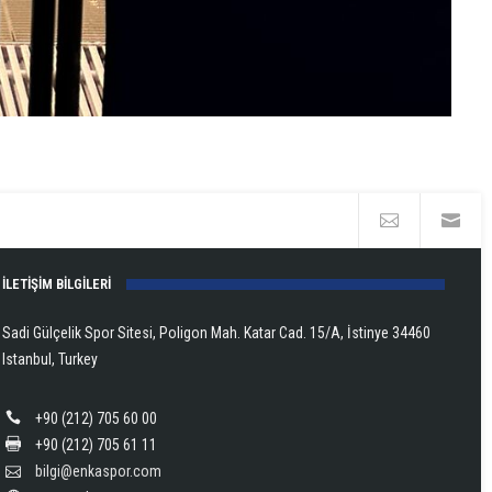
İLETİŞİM BİLGİLERİ
Sadi Gülçelik Spor Sitesi, Poligon Mah. Katar Cad. 15/A, İstinye 34460
Istanbul, Turkey
+90 (212) 705 60 00
+90 (212) 705 61 11
bilgi@enkaspor.com