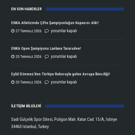
EN SON HABERLER
ENKA Atletizmde Çifte Şampiyonluğun Kupasını Aldı!
ENKA
yorumlar kapalı
27 Temmuz 2026
Atletizmde
Çifte
ENKA Open Şampiyonu Lanlana Tararudee!
Şampiyonluğun
ENKA
yorumlar kapalı
20 Temmuz 2026
Kupasını
Open
Aldı!
Şampiyonu
Eylül Dönmez’den Türkiye Rekoruyla gelen Avrupa İkinciliği!
için
Lanlana
Eylül
yorumlar kapalı
20 Temmuz 2026
Tararudee!
Dönmez’den
için
Türkiye
İLETİŞİM BİLGİLERİ
Rekoruyla
gelen
Sadi Gülçelik Spor Sitesi, Poligon Mah. Katar Cad. 15/A, İstinye
Avrupa
34460 Istanbul, Turkey
İkinciliği!