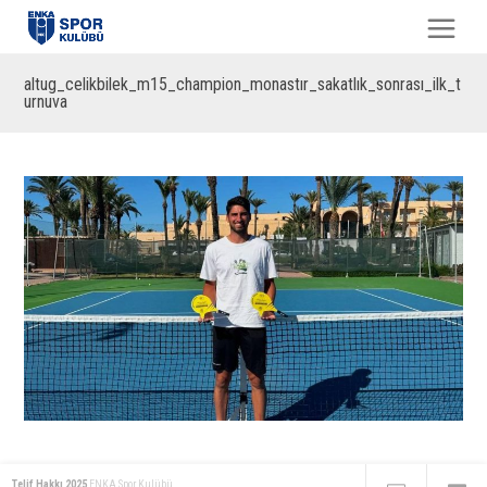
altug_celikbilek_m15_champion_monastır_sakatlık_sonrası_ilk_t
urnuva
Telif Hakkı 2025
ENKA Spor Kulübü