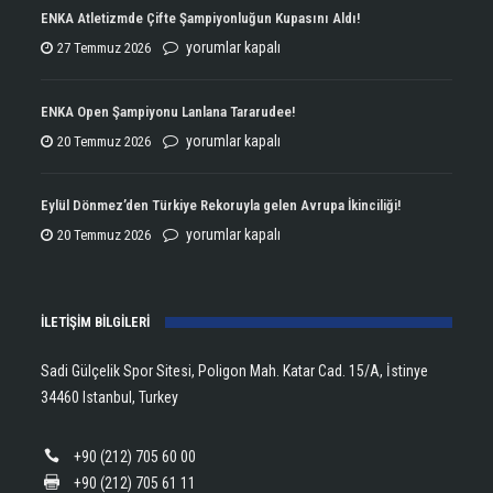
ENKA Atletizmde Çifte Şampiyonluğun Kupasını Aldı!
ENKA
yorumlar kapalı
27 Temmuz 2026
Atletizmde
Çifte
ENKA Open Şampiyonu Lanlana Tararudee!
Şampiyonluğun
ENKA
yorumlar kapalı
20 Temmuz 2026
Kupasını
Open
Aldı!
Şampiyonu
Eylül Dönmez’den Türkiye Rekoruyla gelen Avrupa İkinciliği!
için
Lanlana
Eylül
yorumlar kapalı
20 Temmuz 2026
Tararudee!
Dönmez’den
için
Türkiye
İLETİŞİM BİLGİLERİ
Rekoruyla
gelen
Sadi Gülçelik Spor Sitesi, Poligon Mah. Katar Cad. 15/A, İstinye
Avrupa
34460 Istanbul, Turkey
İkinciliği!
için
+90 (212) 705 60 00
+90 (212) 705 61 11