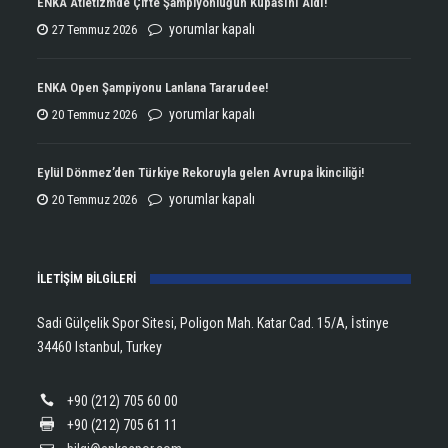
ENKA Atletizmde Çifte Şampiyonluğun Kupasını Aldı!
ENKA
yorumlar kapalı
27 Temmuz 2026
Atletizmde
Çifte
ENKA Open Şampiyonu Lanlana Tararudee!
Şampiyonluğun
ENKA
yorumlar kapalı
20 Temmuz 2026
Kupasını
Open
Aldı!
Şampiyonu
Eylül Dönmez’den Türkiye Rekoruyla gelen Avrupa İkinciliği!
için
Lanlana
Eylül
yorumlar kapalı
20 Temmuz 2026
Tararudee!
Dönmez’den
için
Türkiye
İLETİŞİM BİLGİLERİ
Rekoruyla
gelen
Sadi Gülçelik Spor Sitesi, Poligon Mah. Katar Cad. 15/A, İstinye
Avrupa
34460 Istanbul, Turkey
İkinciliği!
için
+90 (212) 705 60 00
+90 (212) 705 61 11