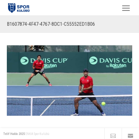
B1607874-4F47-4767-8DC1-C55552ED1B06
Telif Hakkı 2025
ENKA Spor Kulübü