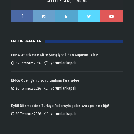
GELECEK GENÇLERİNDİR
EN SON HABERLER
ENKA Atletizmde Çifte Şampiyonluğun Kupasını Aldı!
ENKA
yorumlar kapalı
27 Temmuz 2026
Atletizmde
Çifte
ENKA Open Şampiyonu Lanlana Tararudee!
Şampiyonluğun
ENKA
yorumlar kapalı
20 Temmuz 2026
Kupasını
Open
Aldı!
Şampiyonu
Eylül Dönmez’den Türkiye Rekoruyla gelen Avrupa İkinciliği!
için
Lanlana
Eylül
yorumlar kapalı
20 Temmuz 2026
Tararudee!
Dönmez’den
için
Türkiye