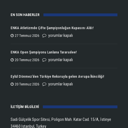
EN SON HABERLER
ENKA Atletizmde Çifte Şampiyonluğun Kupasını Aldı!
ENKA
yorumlar kapalı
27 Temmuz 2026
Atletizmde
Çifte
ENKA Open Şampiyonu Lanlana Tararudee!
Şampiyonluğun
ENKA
yorumlar kapalı
20 Temmuz 2026
Kupasını
Open
Aldı!
Şampiyonu
Eylül Dönmez’den Türkiye Rekoruyla gelen Avrupa İkinciliği!
için
Lanlana
Eylül
yorumlar kapalı
20 Temmuz 2026
Tararudee!
Dönmez’den
için
Türkiye
İLETİŞİM BİLGİLERİ
Rekoruyla
gelen
Sadi Gülçelik Spor Sitesi, Poligon Mah. Katar Cad. 15/A, İstinye
Avrupa
34460 Istanbul, Turkey