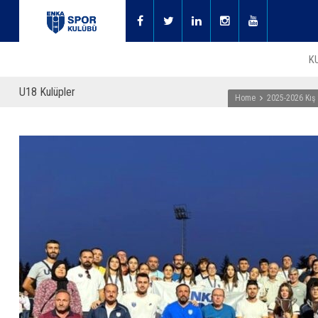
K
U18 Kulüpler
Home
2025-2026 Kış 