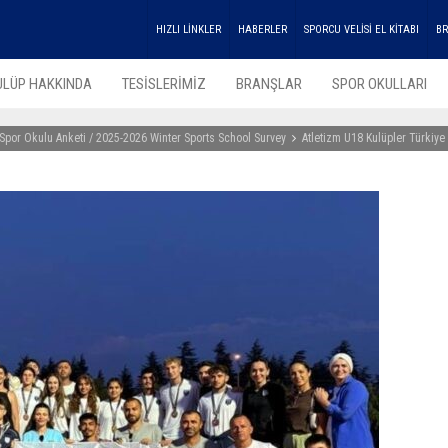
HIZLI LİNKLER
HABERLER
SPORCU VELİSİ EL KİTABI
BR
ULÜP HAKKINDA
TESİSLERİMİZ
BRANŞLAR
SPOR OKULLARI
Spor Okulu Anketi / 2025-2026 Winter Sports School Survey
Atletizm U18 Kulüpler Türkiy