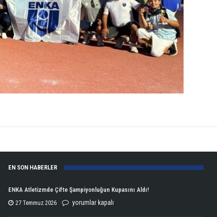
EN SON HABERLER
ENKA Atletizmde Çifte Şampiyonluğun Kupasını Aldı!
ENKA
yorumlar kapalı
27 Temmuz 2026
Atletizmde