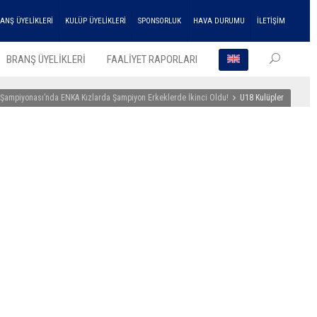
ANŞ ÜYELİKLERİ
KULÜP ÜYELİKLERİ
SPONSORLUK
HAVA DURUMU
İLETİŞİM
BRANŞ ÜYELİKLERİ
FAALİYET RAPORLARI
e Şampiyonası’nda ENKA Kızlarda Şampiyon Erkeklerde İkinci Oldu!
U18 Kulüpler