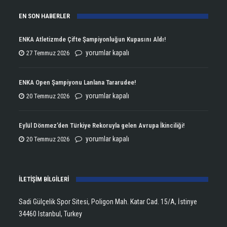
EN SON HABERLER
ENKA Atletizmde Çifte Şampiyonluğun Kupasını Aldı!
ENKA
yorumlar kapalı
27 Temmuz 2026
Atletizmde
Çifte
ENKA Open Şampiyonu Lanlana Tararudee!
Şampiyonluğun
ENKA
yorumlar kapalı
20 Temmuz 2026
Kupasını
Open
Aldı!
Şampiyonu
Eylül Dönmez’den Türkiye Rekoruyla gelen Avrupa İkinciliği!
için
Lanlana
Eylül
yorumlar kapalı
20 Temmuz 2026
Tararudee!
Dönmez’den
için
Türkiye
İLETİŞİM BİLGİLERİ
Rekoruyla
gelen
Sadi Gülçelik Spor Sitesi, Poligon Mah. Katar Cad. 15/A, İstinye
Avrupa
34460 Istanbul, Turkey
İkinciliği!