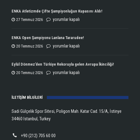
ENKA Atletizmde Çifte Şampiyonluğun Kupasını Aldı!
ENKA
yorumlar kapalı
27 Temmuz 2026
Atletizmde
Çifte
ENKA Open Şampiyonu Lanlana Tararudee!
Şampiyonluğun
ENKA
yorumlar kapalı
20 Temmuz 2026
Kupasını
Open
Aldı!
Şampiyonu
Eylül Dönmez’den Türkiye Rekoruyla gelen Avrupa İkinciliği!
için
Lanlana
Eylül
yorumlar kapalı
20 Temmuz 2026
Tararudee!
Dönmez’den
için
Türkiye
İLETİŞİM BİLGİLERİ
Rekoruyla
gelen
Sadi Gülçelik Spor Sitesi, Poligon Mah. Katar Cad. 15/A, İstinye
Avrupa
34460 Istanbul, Turkey
İkinciliği!
için
+90 (212) 705 60 00