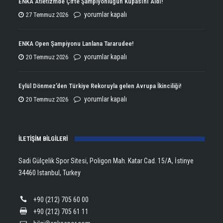
ENKA Atletizmde Çifte Şampiyonluğun Kupasını Aldı!
ENKA
yorumlar kapalı
27 Temmuz 2026
Atletizmde
Çifte
ENKA Open Şampiyonu Lanlana Tararudee!
Şampiyonluğun
ENKA
yorumlar kapalı
20 Temmuz 2026
Kupasını
Open
Aldı!
Şampiyonu
Eylül Dönmez’den Türkiye Rekoruyla gelen Avrupa İkinciliği!
için
Lanlana
Eylül
yorumlar kapalı
20 Temmuz 2026
Tararudee!
Dönmez’den
için
Türkiye
İLETİŞİM BİLGİLERİ
Rekoruyla
gelen
Sadi Gülçelik Spor Sitesi, Poligon Mah. Katar Cad. 15/A, İstinye
Avrupa
34460 Istanbul, Turkey
İkinciliği!
için
+90 (212) 705 60 00
+90 (212) 705 61 11