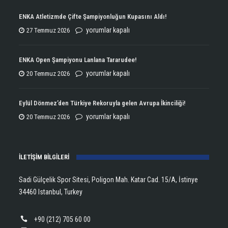
ENKA Atletizmde Çifte Şampiyonluğun Kupasını Aldı!
ENKA
yorumlar kapalı
27 Temmuz 2026
Atletizmde
Çifte
ENKA Open Şampiyonu Lanlana Tararudee!
Şampiyonluğun
ENKA
yorumlar kapalı
20 Temmuz 2026
Kupasını
Open
Aldı!
Şampiyonu
Eylül Dönmez’den Türkiye Rekoruyla gelen Avrupa İkinciliği!
için
Lanlana
Eylül
yorumlar kapalı
20 Temmuz 2026
Tararudee!
Dönmez’den
için
Türkiye
İLETİŞİM BİLGİLERİ
Rekoruyla
gelen
Sadi Gülçelik Spor Sitesi, Poligon Mah. Katar Cad. 15/A, İstinye
Avrupa
34460 Istanbul, Turkey
İkinciliği!
için
+90 (212) 705 60 00