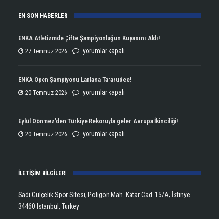
EN SON HABERLER
ENKA Atletizmde Çifte Şampiyonluğun Kupasını Aldı!
ENKA
yorumlar kapalı
27 Temmuz 2026
Atletizmde
Çifte
ENKA Open Şampiyonu Lanlana Tararudee!
Şampiyonluğun
ENKA
yorumlar kapalı
20 Temmuz 2026
Kupasını
Open
Aldı!
Şampiyonu
Eylül Dönmez’den Türkiye Rekoruyla gelen Avrupa İkinciliği!
için
Lanlana
Eylül
yorumlar kapalı
20 Temmuz 2026
Tararudee!
Dönmez’den
için
Türkiye
İLETİŞİM BİLGİLERİ
Rekoruyla
gelen
Sadi Gülçelik Spor Sitesi, Poligon Mah. Katar Cad. 15/A, İstinye
Avrupa
34460 Istanbul, Turkey
İkinciliği!