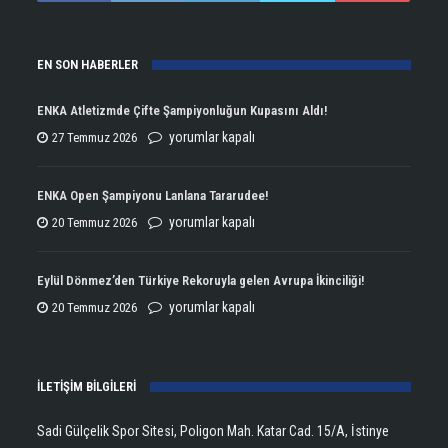
EN SON HABERLER
ENKA Atletizmde Çifte Şampiyonluğun Kupasını Aldı!
ENKA
yorumlar kapalı
27 Temmuz 2026
Atletizmde
Çifte
ENKA Open Şampiyonu Lanlana Tararudee!
Şampiyonluğun
ENKA
yorumlar kapalı
20 Temmuz 2026
Kupasını
Open
Aldı!
Şampiyonu
Eylül Dönmez’den Türkiye Rekoruyla gelen Avrupa İkinciliği!
için
Lanlana
Eylül
yorumlar kapalı
20 Temmuz 2026
Tararudee!
Dönmez’den
için
Türkiye
İLETİŞİM BİLGİLERİ
Rekoruyla
gelen
Sadi Gülçelik Spor Sitesi, Poligon Mah. Katar Cad. 15/A, İstinye
Avrupa