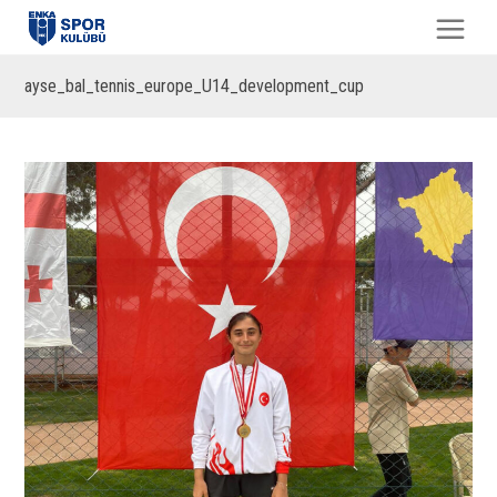
ayse_bal_tennis_europe_U14_development_cup