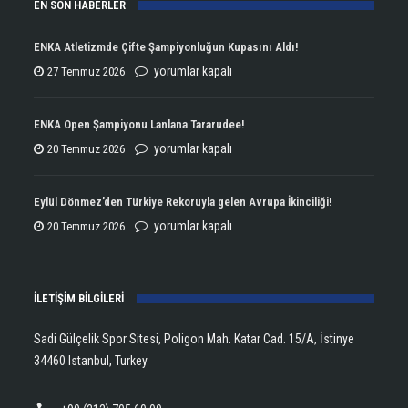
EN SON HABERLER
ENKA Atletizmde Çifte Şampiyonluğun Kupasını Aldı!
ENKA
yorumlar kapalı
27 Temmuz 2026
Atletizmde
Çifte
ENKA Open Şampiyonu Lanlana Tararudee!
Şampiyonluğun
ENKA
yorumlar kapalı
20 Temmuz 2026
Kupasını
Open
Aldı!
Şampiyonu
Eylül Dönmez’den Türkiye Rekoruyla gelen Avrupa İkinciliği!
için
Lanlana
Eylül
yorumlar kapalı
20 Temmuz 2026
Tararudee!
Dönmez’den
için
Türkiye
İLETİŞİM BİLGİLERİ
Rekoruyla
gelen
Sadi Gülçelik Spor Sitesi, Poligon Mah. Katar Cad. 15/A, İstinye
Avrupa
34460 Istanbul, Turkey
İkinciliği!
için