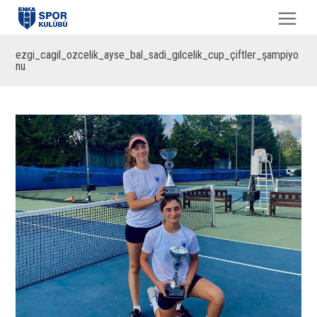
ezgi_cagil_ozcelik_ayse_bal_sadi_gılcelik_cup_çiftler_şampiyo
nu