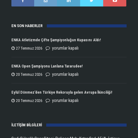
EN SON HABERLER
ENKA Atletizmde Çifte Şampiyonluğun Kupasını Aldı!
ENKA
yorumlar kapalı
27 Temmuz 2026
Atletizmde
Çifte
ENKA Open Şampiyonu Lanlana Tararudee!
Şampiyonluğun
ENKA
yorumlar kapalı
20 Temmuz 2026
Kupasını
Open
Aldı!
Şampiyonu
Eylül Dönmez’den Türkiye Rekoruyla gelen Avrupa İkinciliği!
için
Lanlana
Eylül
yorumlar kapalı
20 Temmuz 2026
Tararudee!
Dönmez’den
için
Türkiye
İLETİŞİM BİLGİLERİ
Rekoruyla
gelen