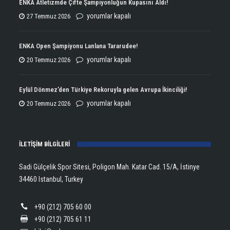
ENKA Atletizmde Çifte Şampiyonluğun Kupasını Aldı!
ENKA
yorumlar kapalı
27 Temmuz 2026
Atletizmde
Çifte
ENKA Open Şampiyonu Lanlana Tararudee!
Şampiyonluğun
ENKA
yorumlar kapalı
20 Temmuz 2026
Kupasını
Open
Aldı!
Şampiyonu
Eylül Dönmez’den Türkiye Rekoruyla gelen Avrupa İkinciliği!
için
Lanlana
Eylül
yorumlar kapalı
20 Temmuz 2026
Tararudee!
Dönmez’den
için
Türkiye
İLETİŞİM BİLGİLERİ
Rekoruyla
gelen
Sadi Gülçelik Spor Sitesi, Poligon Mah. Katar Cad. 15/A, İstinye
Avrupa
34460 Istanbul, Turkey
İkinciliği!
için
+90 (212) 705 60 00
+90 (212) 705 61 11