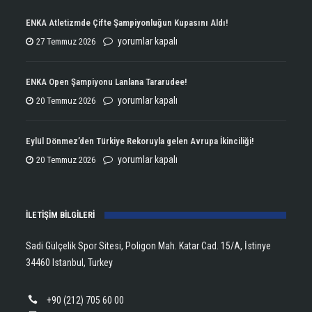
ENKA Atletizmde Çifte Şampiyonluğun Kupasını Aldı!
ENKA
yorumlar kapalı
27 Temmuz 2026
Atletizmde
Çifte
ENKA Open Şampiyonu Lanlana Tararudee!
Şampiyonluğun
ENKA
yorumlar kapalı
20 Temmuz 2026
Kupasını
Open
Aldı!
Şampiyonu
Eylül Dönmez’den Türkiye Rekoruyla gelen Avrupa İkinciliği!
için
Lanlana
Eylül
yorumlar kapalı
20 Temmuz 2026
Tararudee!
Dönmez’den
için
Türkiye
İLETİŞİM BİLGİLERİ
Rekoruyla
gelen
Sadi Gülçelik Spor Sitesi, Poligon Mah. Katar Cad. 15/A, İstinye
Avrupa
34460 Istanbul, Turkey
İkinciliği!
için
+90 (212) 705 60 00