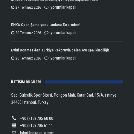
ENKA
yorumlar kapalı
27 Temmuz 2026
Atletizmde
Çifte
ENKA Open Şampiyonu Lanlana Tararudee!
Şampiyonluğun
ENKA
yorumlar kapalı
20 Temmuz 2026
Kupasını
Open
Aldı!
Şampiyonu
Eylül Dönmez’den Türkiye Rekoruyla gelen Avrupa İkinciliği!
için
Lanlana
Eylül
yorumlar kapalı
20 Temmuz 2026
Tararudee!
Dönmez’den
için
Türkiye
İLETİŞİM BİLGİLERİ
Rekoruyla
gelen
Sadi Gülçelik Spor Sitesi, Poligon Mah. Katar Cad. 15/A, İstinye
Avrupa
34460 Istanbul, Turkey
İkinciliği!
için
+90 (212) 705 60 00
+90 (212) 705 61 11
bilgi@enkaspor.com