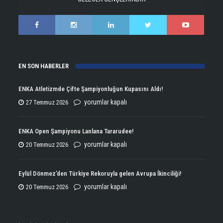
EN SON HABERLER
ENKA Atletizmde Çifte Şampiyonluğun Kupasını Aldı!
ENKA
yorumlar kapalı
27 Temmuz 2026
Atletizmde
Çifte
ENKA Open Şampiyonu Lanlana Tararudee!
Şampiyonluğun
ENKA
yorumlar kapalı
20 Temmuz 2026
Kupasını
Open
Aldı!
Şampiyonu
Eylül Dönmez’den Türkiye Rekoruyla gelen Avrupa İkinciliği!
için
Lanlana
Eylül
yorumlar kapalı
20 Temmuz 2026
Tararudee!
Dönmez’den
için
Türkiye