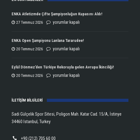
ENKA Atletizmde Çifte Şampiyonluğun Kupasını Aldı!
ENKA
yorumlar kapalı
27 Temmuz 2026
Atletizmde
Çifte
ENKA Open Şampiyonu Lanlana Tararudee!
Şampiyonluğun
ENKA
yorumlar kapalı
20 Temmuz 2026
Kupasını
Open
Aldı!
Şampiyonu
Eylül Dönmez’den Türkiye Rekoruyla gelen Avrupa İkinciliği!
için
Lanlana
Eylül
yorumlar kapalı
20 Temmuz 2026
Tararudee!
Dönmez’den
için
Türkiye
İLETİŞİM BİLGİLERİ
Rekoruyla
gelen
Sadi Gülçelik Spor Sitesi, Poligon Mah. Katar Cad. 15/A, İstinye
Avrupa
34460 Istanbul, Turkey
İkinciliği!
için
+90 (212) 705 60 00