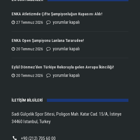
ENKA Atletizmde Çifte Şampiyonluğun Kupasını Aldı!
ENKA
yorumlar kapalı
27 Temmuz 2026
Atletizmde
Çifte
ENKA Open Şampiyonu Lanlana Tararudee!
Şampiyonluğun
ENKA
yorumlar kapalı
20 Temmuz 2026
Kupasını
Open
Aldı!
Şampiyonu
Eylül Dönmez’den Türkiye Rekoruyla gelen Avrupa İkinciliği!
için
Lanlana
Eylül
yorumlar kapalı
20 Temmuz 2026
Tararudee!
Dönmez’den
için
Türkiye
İLETİŞİM BİLGİLERİ
Rekoruyla
gelen
Sadi Gülçelik Spor Sitesi, Poligon Mah. Katar Cad. 15/A, İstinye
Avrupa
34460 Istanbul, Turkey
İkinciliği!
için
+90 (212) 705 60 00