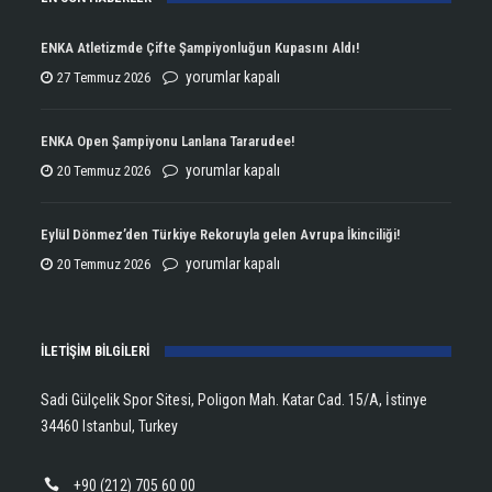
ENKA Atletizmde Çifte Şampiyonluğun Kupasını Aldı!
ENKA
yorumlar kapalı
27 Temmuz 2026
Atletizmde
Çifte
ENKA Open Şampiyonu Lanlana Tararudee!
Şampiyonluğun
ENKA
yorumlar kapalı
20 Temmuz 2026
Kupasını
Open
Aldı!
Şampiyonu
Eylül Dönmez’den Türkiye Rekoruyla gelen Avrupa İkinciliği!
için
Lanlana
Eylül
yorumlar kapalı
20 Temmuz 2026
Tararudee!
Dönmez’den
için
Türkiye
İLETİŞİM BİLGİLERİ
Rekoruyla
gelen
Sadi Gülçelik Spor Sitesi, Poligon Mah. Katar Cad. 15/A, İstinye
Avrupa
34460 Istanbul, Turkey
İkinciliği!
için
+90 (212) 705 60 00