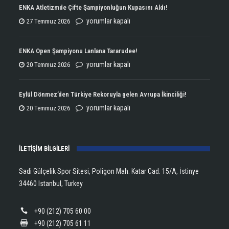
ENKA Atletizmde Çifte Şampiyonluğun Kupasını Aldı!
ENKA
yorumlar kapalı
27 Temmuz 2026
Atletizmde
Çifte
ENKA Open Şampiyonu Lanlana Tararudee!
Şampiyonluğun
ENKA
yorumlar kapalı
20 Temmuz 2026
Kupasını
Open
Aldı!
Şampiyonu
Eylül Dönmez’den Türkiye Rekoruyla gelen Avrupa İkinciliği!
için
Lanlana
Eylül
yorumlar kapalı
20 Temmuz 2026
Tararudee!
Dönmez’den
için
Türkiye
İLETİŞİM BİLGİLERİ
Rekoruyla
gelen
Sadi Gülçelik Spor Sitesi, Poligon Mah. Katar Cad. 15/A, İstinye
Avrupa
34460 Istanbul, Turkey
İkinciliği!
için
+90 (212) 705 60 00
+90 (212) 705 61 11