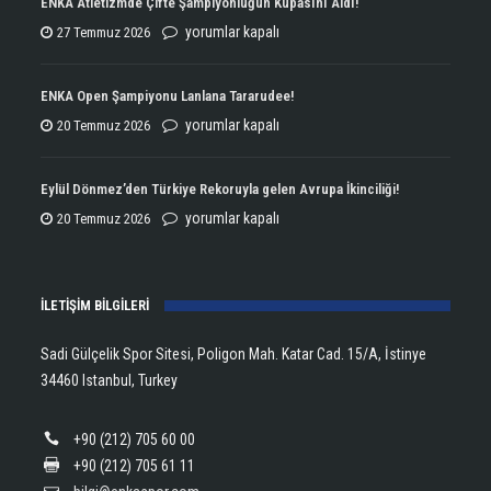
ENKA Atletizmde Çifte Şampiyonluğun Kupasını Aldı!
ENKA
yorumlar kapalı
27 Temmuz 2026
Atletizmde
Çifte
ENKA Open Şampiyonu Lanlana Tararudee!
Şampiyonluğun
ENKA
yorumlar kapalı
20 Temmuz 2026
Kupasını
Open
Aldı!
Şampiyonu
Eylül Dönmez’den Türkiye Rekoruyla gelen Avrupa İkinciliği!
için
Lanlana
Eylül
yorumlar kapalı
20 Temmuz 2026
Tararudee!
Dönmez’den
için
Türkiye
İLETİŞİM BİLGİLERİ
Rekoruyla
gelen
Sadi Gülçelik Spor Sitesi, Poligon Mah. Katar Cad. 15/A, İstinye
Avrupa
34460 Istanbul, Turkey
İkinciliği!
için
+90 (212) 705 60 00
+90 (212) 705 61 11