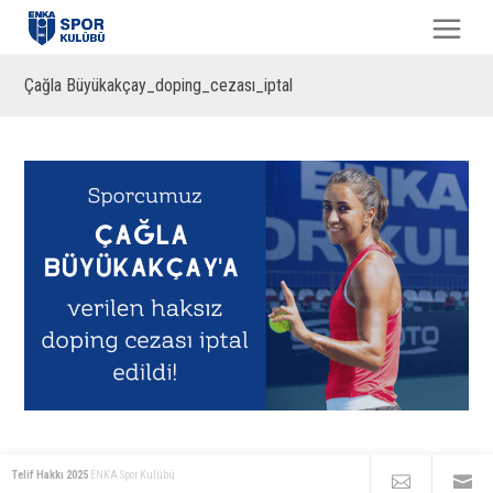
Çağla Büyükakçay_doping_cezası_iptal
Telif Hakkı 2025
ENKA Spor Kulübü