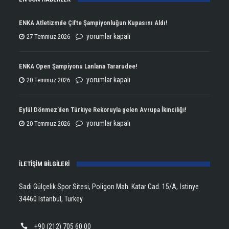
ENKA Atletizmde Çifte Şampiyonluğun Kupasını Aldı!
ENKA
yorumlar kapalı
27 Temmuz 2026
Atletizmde
Çifte
ENKA Open Şampiyonu Lanlana Tararudee!
Şampiyonluğun
ENKA
yorumlar kapalı
20 Temmuz 2026
Kupasını
Open
Aldı!
Şampiyonu
Eylül Dönmez’den Türkiye Rekoruyla gelen Avrupa İkinciliği!
için
Lanlana
Eylül
yorumlar kapalı
20 Temmuz 2026
Tararudee!
Dönmez’den
için
Türkiye
İLETİŞİM BİLGİLERİ
Rekoruyla
gelen
Sadi Gülçelik Spor Sitesi, Poligon Mah. Katar Cad. 15/A, İstinye
Avrupa
34460 Istanbul, Turkey
İkinciliği!
için
+90 (212) 705 60 00