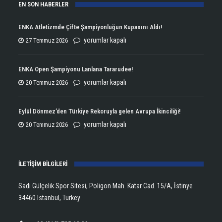
EN SON HABERLER
ENKA Atletizmde Çifte Şampiyonluğun Kupasını Aldı!
ENKA
yorumlar kapalı
27 Temmuz 2026
Atletizmde
Çifte
ENKA Open Şampiyonu Lanlana Tararudee!
Şampiyonluğun
ENKA
yorumlar kapalı
20 Temmuz 2026
Kupasını
Open
Aldı!
Şampiyonu
Eylül Dönmez’den Türkiye Rekoruyla gelen Avrupa İkinciliği!
için
Lanlana
Eylül
yorumlar kapalı
20 Temmuz 2026
Tararudee!
Dönmez’den
için
Türkiye
İLETİŞİM BİLGİLERİ
Rekoruyla
gelen
Sadi Gülçelik Spor Sitesi, Poligon Mah. Katar Cad. 15/A, İstinye
Avrupa
34460 Istanbul, Turkey
İkinciliği!
için