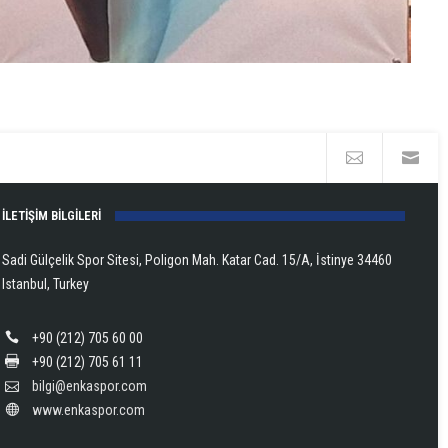
İLETİŞİM BİLGİLERİ
Sadi Gülçelik Spor Sitesi, Poligon Mah. Katar Cad. 15/A, İstinye 34460
Istanbul, Turkey
+90 (212) 705 60 00
+90 (212) 705 61 11
bilgi@enkaspor.com
www.enkaspor.com