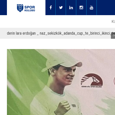
K
derin lara erdoğan _ naz_sekizkök_adanda_cup_te_birinci_ikinci_te