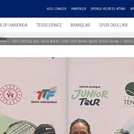
HIZLI LİNKLER
HABERLER
SPORCU VELİSİ EL KİTABI
BR
ULÜP HAKKINDA
TESİSLERİMİZ
BRANŞLAR
SPOR OKULLARI
kler
Home
2025-2026 Kış Spor Okulu Anketi / 2025-2026 Winter Sports School Survey
Derin 