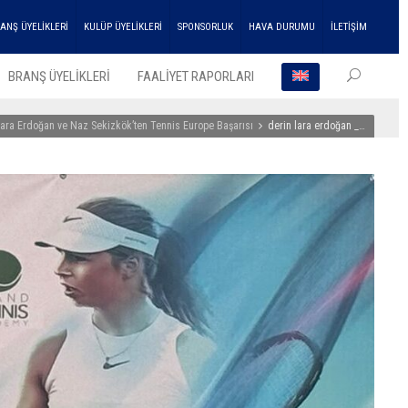
ANŞ ÜYELİKLERİ
KULÜP ÜYELİKLERİ
SPONSORLUK
HAVA DURUMU
İLETİŞİM
BRANŞ ÜYELİKLERİ
FAALİYET RAPORLARI
Lara Erdoğan ve Naz Sekizkök’ten Tennis Europe Başarısı
derin lara erdoğan _…