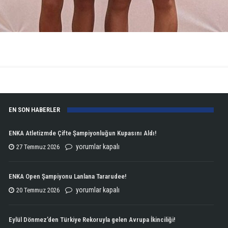
EN SON HABERLER
ENKA Atletizmde Çifte Şampiyonluğun Kupasını Aldı!
ENKA
yorumlar kapalı
27 Temmuz 2026
Atletizmde
Çifte
ENKA Open Şampiyonu Lanlana Tararudee!
Şampiyonluğun
ENKA
yorumlar kapalı
20 Temmuz 2026
Kupasını
Open
Aldı!
Şampiyonu
Eylül Dönmez’den Türkiye Rekoruyla gelen Avrupa İkinciliği!