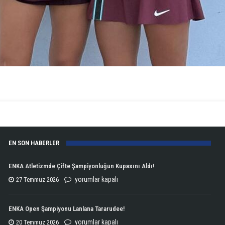
EN SON HABERLER
ENKA Atletizmde Çifte Şampiyonluğun Kupasını Aldı!
ENKA
yorumlar kapalı
27 Temmuz 2026
Atletizmde
Çifte
ENKA Open Şampiyonu Lanlana Tararudee!
Şampiyonluğun
ENKA
yorumlar kapalı
20 Temmuz 2026