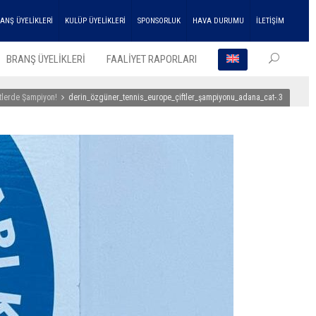
ANŞ ÜYELİKLERİ
KULÜP ÜYELİKLERİ
SPONSORLUK
HAVA DURUMU
İLETİŞİM
BRANŞ ÜYELİKLERİ
FAALİYET RAPORLARI
tlerde Şampiyon!
derin_özgüner_tennis_europe_çiftler_şampiyonu_adana_cat-.3