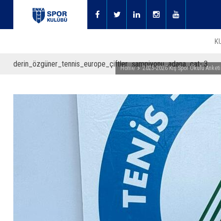
K
derin_özgüner_tennis_europe_çiftler_şampiyonu_adana_cat-.3
Home
2025-2026 Kış Spor Okulu Anketi