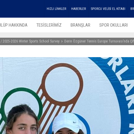
HIZLI LİNKLER
HABERLER
SPORCU VELİSİ EL KİTABI
BR
ULÜP HAKKINDA
TESİSLERİMİZ
BRANŞLAR
SPOR OKULLARI
 / 2025-2026 Winter Sports School Survey
Derin Özgüner Tennis Europe Turnuvası’nda Çif