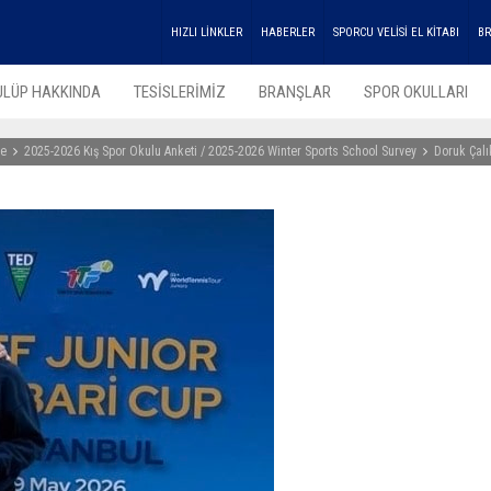
HIZLI LİNKLER
HABERLER
SPORCU VELİSİ EL KİTABI
BR
ULÜP HAKKINDA
TESİSLERİMİZ
BRANŞLAR
SPOR OKULLARI
e
2025-2026 Kış Spor Okulu Anketi / 2025-2026 Winter Sports School Survey
Doruk Çalı