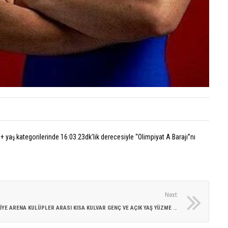
Rekoru
gelen
Avrup
İkincili
20
Temmu
2026
Eylü
Dön
yoruml
Tür
kapalı
Rek
gel
Yunus
+ yaş kategorilerinde 16:03.23dk’lik derecesiyle “Olimpiyat A Barajı”nı
Avr
Emre
İkinc
Civele
için
Avrup
Şampi
Next:
20
Temmu
T
ÜRKIYE ARENA KULÜPLER ARASI KISA KULVAR GENÇ VE AÇIK YAŞ YÜZME ŞAMPIYONASI – YILDIZLAR BIREYSEL YÜZME MÜSABAKALARI SONUÇLARI!
2026
Yun