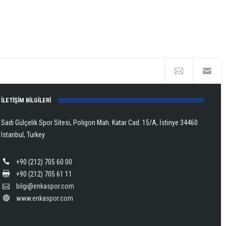
ENKA
2
Tem
2026
ENKA
ENKA
Eylül
Yunus
Dünya
Atletizmde
Open
Dönmez’d
Emre
tenisinin
yorumlar
yorumlar
yorumlar
yorumlar
yorumlar
Çifte
Şampiyon
Türkiye
Civelek
yıldızları
kapalı
kapalı
kapalı
kapalı
kapalı
Şampiyonl
Lanlana
Rekoruyla
Avrupa
ENKA
Kupasını
Tararudee!
gelen
Şampiyonu
Open’da
İLETİŞİM BİLGİLERİ
Aldı!
için
Avrupa
için
İstanbul’d
için
İkinciliği!
korta
Sadi Gülçelik Spor Sitesi, Poligon Mah. Katar Cad. 15/A, İstinye 34460
için
çıkıyor!
Istanbul, Turkey
için
+90 (212) 705 60 00
+90 (212) 705 61 11
bilgi@enkaspor.com
www.enkaspor.com