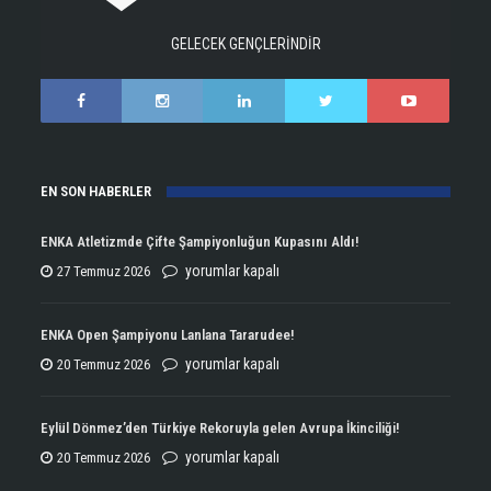
GELECEK GENÇLERİNDİR
EN SON HABERLER
ENKA Atletizmde Çifte Şampiyonluğun Kupasını Aldı!
ENKA
yorumlar kapalı
27 Temmuz 2026
Atletizmde
Çifte
ENKA Open Şampiyonu Lanlana Tararudee!
Şampiyonluğun
ENKA
yorumlar kapalı
20 Temmuz 2026
Kupasını
Open
Aldı!
Şampiyonu
Eylül Dönmez’den Türkiye Rekoruyla gelen Avrupa İkinciliği!
için
Lanlana
Eylül
yorumlar kapalı
20 Temmuz 2026
Tararudee!
Dönmez’den