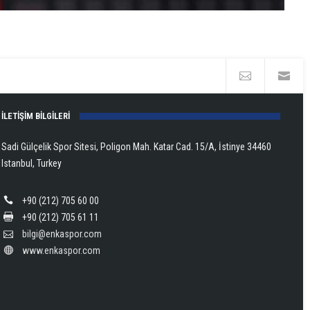
İLETİŞİM BİLGİLERİ
Sadi Gülçelik Spor Sitesi, Poligon Mah. Katar Cad. 15/A, İstinye 34460
Istanbul, Turkey
+90 (212) 705 60 00
+90 (212) 705 61 11
bilgi@enkaspor.com
www.enkaspor.com