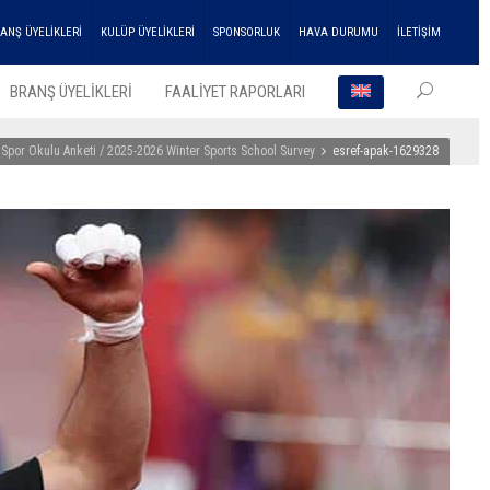
ANŞ ÜYELİKLERİ
KULÜP ÜYELİKLERİ
SPONSORLUK
HAVA DURUMU
İLETİŞİM
BRANŞ ÜYELİKLERİ
FAALİYET RAPORLARI
 Spor Okulu Anketi / 2025-2026 Winter Sports School Survey
esref-apak-1629328