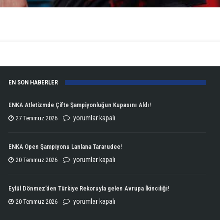
EN SON HABERLER
ENKA Atletizmde Çifte Şampiyonluğun Kupasını Aldı!
ENKA
yorumlar kapalı
27 Temmuz 2026
Atletizmde
Çifte
ENKA Open Şampiyonu Lanlana Tararudee!
Şampiyonluğun
ENKA
yorumlar kapalı
20 Temmuz 2026
Kupasını
Open
Aldı!
Şampiyonu
Eylül Dönmez’den Türkiye Rekoruyla gelen Avrupa İkinciliği!
için
Lanlana
Eylül
yorumlar kapalı
20 Temmuz 2026
Tararudee!
Dönmez’den