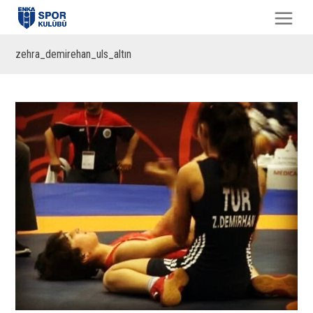
zehra_demirehan_uls_altın