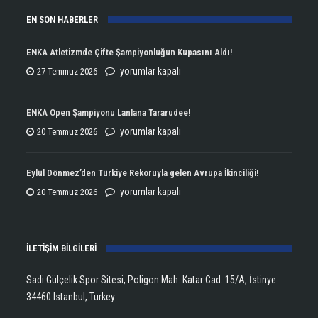
EN SON HABERLER
ENKA Atletizmde Çifte Şampiyonluğun Kupasını Aldı!
ENKA
yorumlar kapalı
27 Temmuz 2026
Atletizmde
Çifte
ENKA Open Şampiyonu Lanlana Tararudee!
Şampiyonluğun
ENKA
yorumlar kapalı
20 Temmuz 2026
Kupasını
Open
Aldı!
Şampiyonu
Eylül Dönmez’den Türkiye Rekoruyla gelen Avrupa İkinciliği!
için
Lanlana
Eylül
yorumlar kapalı
20 Temmuz 2026
Tararudee!
Dönmez’den
için
Türkiye
İLETİŞİM BİLGİLERİ
Rekoruyla
gelen
Sadi Gülçelik Spor Sitesi, Poligon Mah. Katar Cad. 15/A, İstinye
Avrupa
34460 Istanbul, Turkey
İkinciliği!