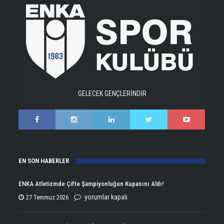
GELECEK GENÇLERİNDİR
EN SON HABERLER
ENKA Atletizmde Çifte Şampiyonluğun Kupasını Aldı!
ENKA
yorumlar kapalı
27 Temmuz 2026
Atletizmde
Çifte