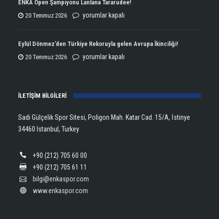
ENKA Open Şampiyonu Lanlana Tararudee!
Şampiyonluğun
ENKA
yorumlar kapalı
20 Temmuz 2026
Kupasını
Open
Aldı!
Şampiyonu
Eylül Dönmez’den Türkiye Rekoruyla gelen Avrupa İkinciliği!
için
Lanlana
Eylül
yorumlar kapalı
20 Temmuz 2026
Tararudee!
Dönmez’den
için
Türkiye
İLETİŞİM BİLGİLERİ
Rekoruyla
gelen
Sadi Gülçelik Spor Sitesi, Poligon Mah. Katar Cad. 15/A, İstinye
Avrupa
34460 Istanbul, Turkey
İkinciliği!
için
+90 (212) 705 60 00
+90 (212) 705 61 11
bilgi@enkaspor.com
www.enkaspor.com