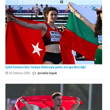
Şampiyonu
Lanlana
Tararudee!
için
Eylül Dönmez’den Türkiye Rekoruyla gelen Avrupa İkinciliği!
Eylül
20 Temmuz 2026
yorumlar kapalı
Dönmez’den
Türkiye
Rekoruyla
gelen
Avrupa
İkinciliği!