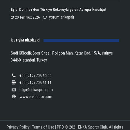
Aldı!
Şampiyonu
Eylül Dönmez’den Türkiye Rekoruyla gelen Avrupa İkinciliği!
için
Lanlana
Eylül
yorumlar kapalı
20 Temmuz 2026
Tararudee!
Dönmez’den
için
Türkiye
İLETİŞİM BİLGİLERİ
Rekoruyla
gelen
Sadi Gülçelik Spor Sitesi, Poligon Mah. Katar Cad. 15/A, İstinye
Avrupa
34460 Istanbul, Turkey
İkinciliği!
için
+90 (212) 705 60 00
+90 (212) 705 61 11
bilgi@enkaspor.com
www.enkaspor.com
Privacy Policy
|
Terms of Use
|
PPD
© 2021 ENKA Sports Club. All rights