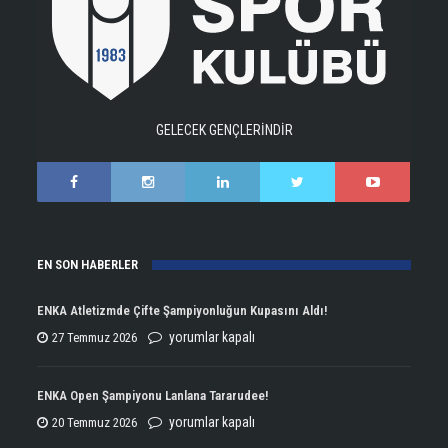
GELECEK GENÇLERİNDİR
EN SON HABERLER
ENKA Atletizmde Çifte Şampiyonluğun Kupasını Aldı!
ENKA
yorumlar kapalı
27 Temmuz 2026
Atletizmde
Çifte
ENKA Open Şampiyonu Lanlana Tararudee!
Şampiyonluğun
ENKA
yorumlar kapalı
20 Temmuz 2026
Kupasını
Open