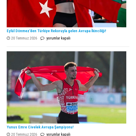
Eylül Dönmez’den Türkiye Rekoruyla gelen Avrupa İkinciliği!
Eylül
20 Temmuz 2026
yorumlar kapalı
Dönmez’den
Türkiye
Rekoruyla
gelen
Avrupa
İkinciliği!
için
Yunus Emre Civelek Avrupa Şampiyonu!
Yunus
20 Temmuz 2026
yorumlar kapalı