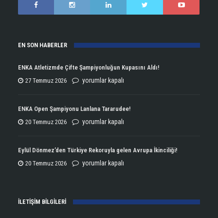
EN SON HABERLER
ENKA Atletizmde Çifte Şampiyonluğun Kupasını Aldı!
ENKA
yorumlar kapalı
27 Temmuz 2026
Atletizmde
Çifte
ENKA Open Şampiyonu Lanlana Tararudee!
Şampiyonluğun
ENKA
yorumlar kapalı
20 Temmuz 2026
Kupasını
Open
Aldı!
Şampiyonu
Eylül Dönmez’den Türkiye Rekoruyla gelen Avrupa İkinciliği!
için
Lanlana
Eylül
yorumlar kapalı
20 Temmuz 2026
Tararudee!
Dönmez’den
için
Türkiye
İLETİŞİM BİLGİLERİ
Rekoruyla
gelen