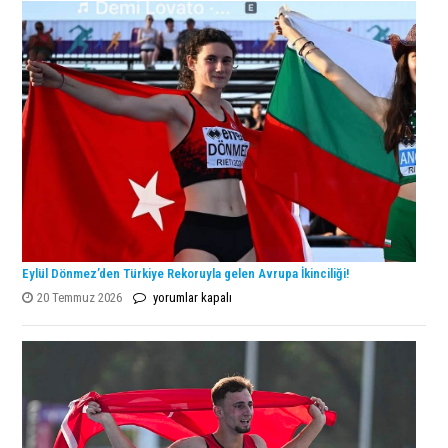
Şampiyonu
Lanlana
Tararudee!
için
Eylül Dönmez’den Türkiye Rekoruyla gelen Avrupa İkinciliği!
Eylül
20 Temmuz 2026
yorumlar kapalı
Dönmez’den
Türkiye
Rekoruyla
gelen
Avrupa
İkinciliği!