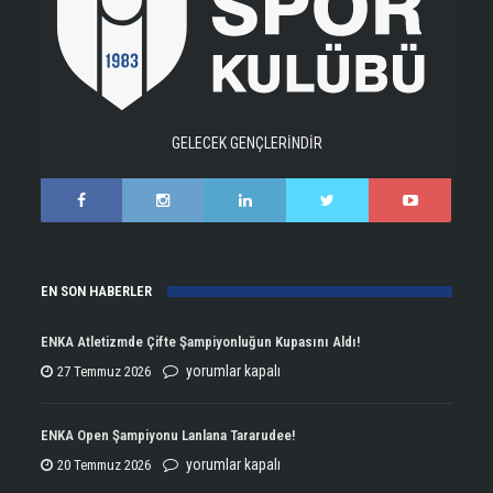
GELECEK GENÇLERİNDİR
EN SON HABERLER
ENKA Atletizmde Çifte Şampiyonluğun Kupasını Aldı!
ENKA
yorumlar kapalı
27 Temmuz 2026
Atletizmde
Çifte
ENKA Open Şampiyonu Lanlana Tararudee!
Şampiyonluğun
ENKA
yorumlar kapalı
20 Temmuz 2026
Kupasını
Open