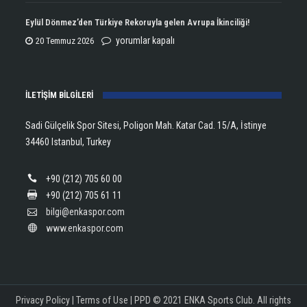
Aldı!
Şampiyonu
Eylül Dönmez’den Türkiye Rekoruyla gelen Avrupa İkinciliği!
için
Lanlana
Eylül
yorumlar kapalı
20 Temmuz 2026
Tararudee!
Dönmez’den
için
Türkiye
İLETİŞİM BİLGİLERİ
Rekoruyla
gelen
Sadi Gülçelik Spor Sitesi, Poligon Mah. Katar Cad. 15/A, İstinye
Avrupa
34460 Istanbul, Turkey
İkinciliği!
için
+90 (212) 705 60 00
+90 (212) 705 61 11
bilgi@enkaspor.com
www.enkaspor.com
Privacy Policy
|
Terms of Use
|
PPD
© 2021 ENKA Sports Club. All rights